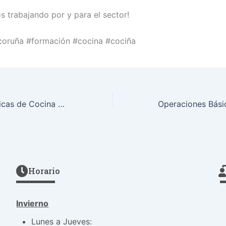
 trabajando por y para el sector!
coruña #formación #cocina #cociña
Operaciones Básicas de Cocina – Proyecto Éfeso
Horario
Invierno
Lunes a Jueves: