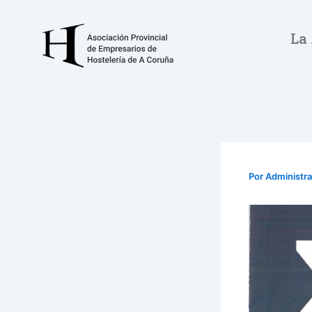
Ir
al
La
contenido
Por
Administr