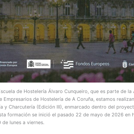
scuela de Hostelería Álvaro Cunqueiro, que es parte de la
de Empresarios de Hostelería de A Coruña, estamos realiza
ía y Charcutería (Edición III), enmarcado dentro del proye
a formación se inició el pasado 22 de mayo de 2026 en h
 de lunes a viernes.