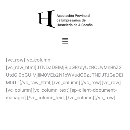
Ir
al
contenido
Menú
[vc_row][vc_column]
[vc_raw_html]JTNDaDElMjBjbGFzcyUzRCUyMnBhZ2
UtdGl0bGUlMjIlM0VEb2N1bWVudG9zJTNDJTJGaDEl
M0U=[/vc_raw_html][/vc_column][/vc_row][vc_row]
[vc_column][vc_column_text][sp-client-document-
manager][/vc_column_text][/vc_column][/vc_row]