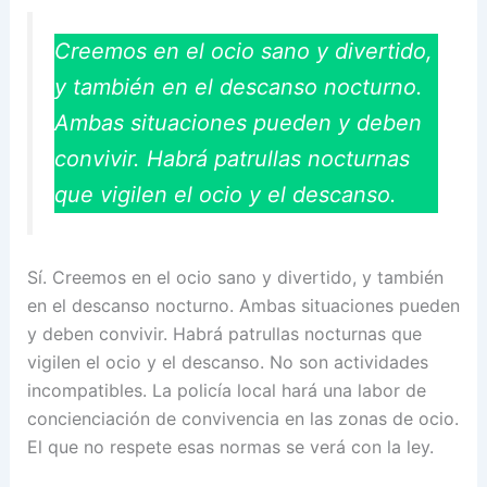
Creemos en el ocio sano y divertido,
y también en el descanso nocturno.
Ambas situaciones pueden y deben
convivir. Habrá patrullas nocturnas
que vigilen el ocio y el descanso.
Sí. Creemos en el ocio sano y divertido, y también
en el descanso nocturno. Ambas situaciones pueden
y deben convivir. Habrá patrullas nocturnas que
vigilen el ocio y el descanso. No son actividades
incompatibles. La policía local hará una labor de
concienciación de convivencia en las zonas de ocio.
El que no respete esas normas se verá con la ley.