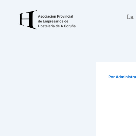
Ir
al
La
contenido
Por
Administr