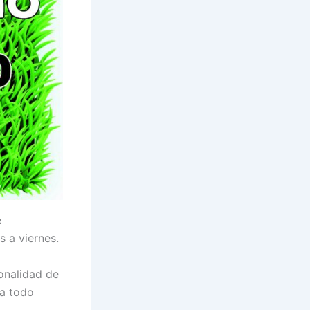
e
s a viernes.
onalidad de
ra todo