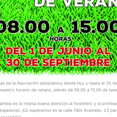
inas de la Asociación adoptamos desde hoy y hasta el 30 d
nuestro horario de verano, siendo de 08.00 a 15.00 de lune
ambia es la misma buena atención al hostelero y la profesi
abajadores. ¡Os esperamos en la calle Félix Acevedo, 23 pa
necesitéis!