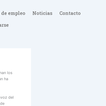
 de empleo
Noticias
Contacto
arse
nan los
ún ha
avoz del
 de