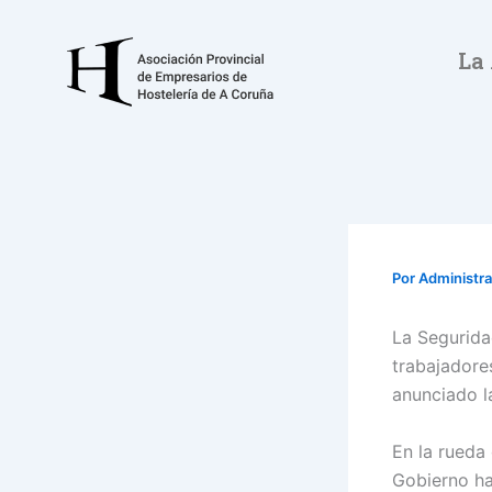
Ir
al
La
contenido
Por
Administr
La Segurida
trabajadore
anunciado l
En la rueda
Gobierno ha