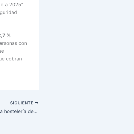
o a 2025”,
eguridad
2,7 %
ersonas con
se
que cobran
SIGUIENTE
Héctor Cañete: “La hostelería de A Coruña es la principal puerta de entrada para muchos hombres y mujeres migrantes al mercado laboral regulado”