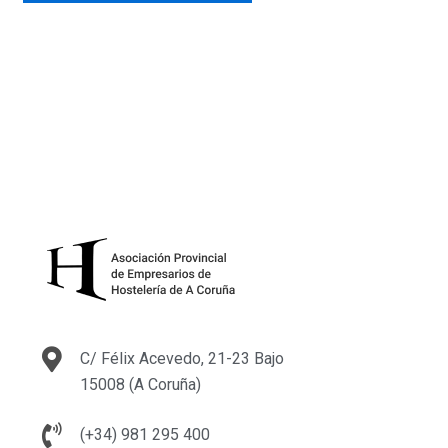
A
l
t
e
r
n
a
t
i
v
e
:
C/ Félix Acevedo, 21-23 Bajo
15008 (A Coruña)
(+34) 981 295 400