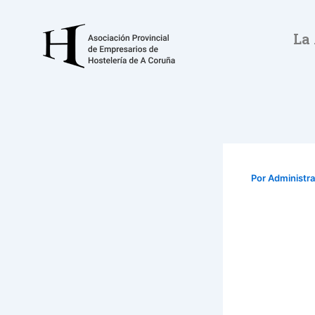
Ir
al
La
contenido
Por
Administr