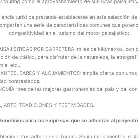
l touring como el aprovechamiento de sus rutas paisajístic
iencia turística pretende establecerse en esta selección de t
omparten una serie de características comunes que potenc
competitividad en el turismo del motor paisajístico:
ISAJÍSITICAS POR CARRETERA: miles de kilómetros, con b
ión de tráfico, para disfrutar de la naturaleza, la etnografí
mía, etc…
NTES, BARES Y ALOJAMIENTOS: amplia oferta con unos s
dad contrastados.
MÍA: tres de las mejores gastronomías del país y del con
, ARTE, TRADICIONES Y FESTIVIDADES.
Beneficios para las empresas que se adhieran al proyecto
blecimientos adheridos a Touring Spain (alojamientos, rest