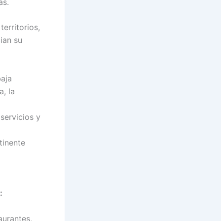
as.
erritorios,
ian su
aja
a, la
ervicios y
tinente
:
aurantes,