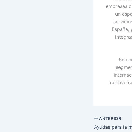
empresas de
un espa
servicio
España, y
integra
Se en
segment
internac
objetivo c
ANTERIOR