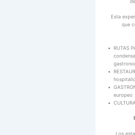
de
Esta exper
que c
RUTAS PA
condensac
gastrono
RESTAURA
hospitali
GASTRONO
europeo
CULTURA
Los esta