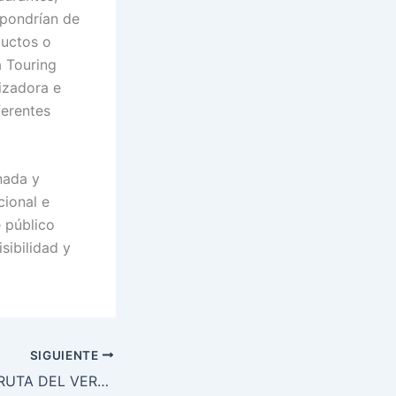
spondrían de
ductos o
a Touring
lizadora e
ferentes
nada y
cional e
e público
sibilidad y
SIGUIENTE
Participa en la III RUTA DEL VERMUT CINZANO