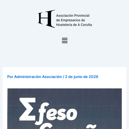
Ir
al
contenido
Menú
Por
Administración Asociación
/
2 de junio de 2026