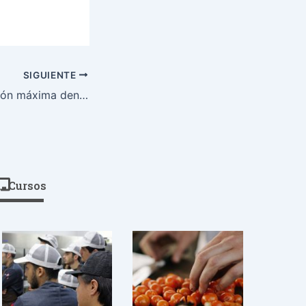
SIGUIENTE
Galicia, en restrición máxima dende o mércores 27 de xaneiro
Cursos