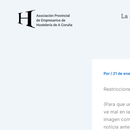
Ir
al
La
contenido
Por
/
21 de en
Restriccione
(Para que u
ve mal en la
imagen como
noticia ante