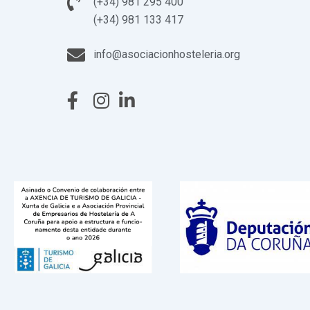
(+34) 981 295 400
(+34) 981 133 417
info@asociacionhosteleria.org