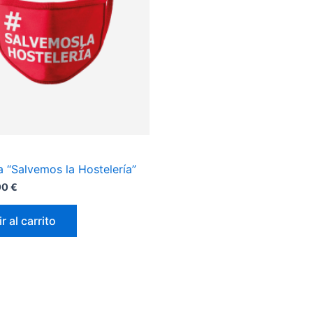
a “Salvemos la Hostelería”
00
€
r al carrito