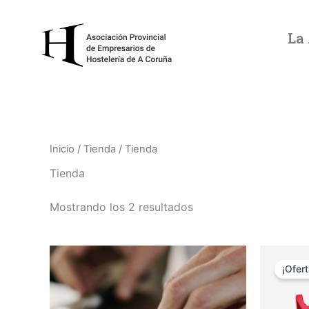
Ir
al
La
contenido
Inicio
/
Tienda
/ Tienda
Tienda
Mostrando los 2 resultados
El
pr
¡Ofert
ori
era
8,0